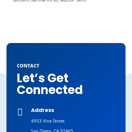
CONTACT
Let’s Get
Connected
Address

4953 Vine Street
San Diego, CA 92465