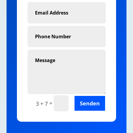
=
Senden
3 + 7